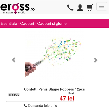
TG
Esentiale -
Cadouri
-
Cadouri si glume
Confetti Penis Shape Poppers 12pcs
Pret
IN STOC
47 lei
Comanda telefonic